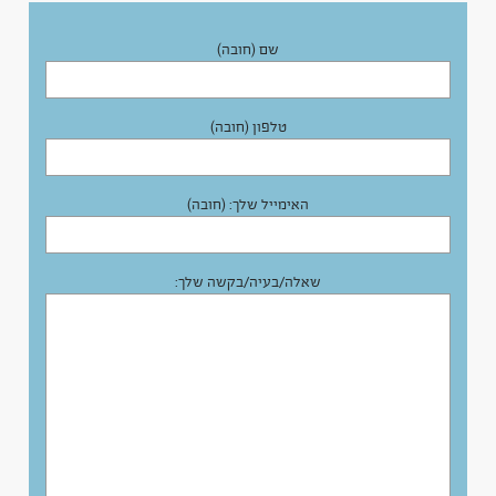
שם (חובה)
טלפון (חובה)
האימייל שלך: (חובה)
שאלה/בעיה/בקשה שלך: