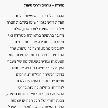
נחירות – גורמים ודרכי טיפול
ההגדרה לנחירה היא פשוטה למדי:
הפקת רעש בזמן השינה בעקבות הצרה
של דרכי האוויר בלוע ובגרון, אולם
מדובר בתופעה בריאותית מטרידה ואף
מסוכנת, המורידה את רמת החיים
לסובלים ממנה, ומצריכה טיפול. אחד
הגורמים הנפוצים ביותר לנחירות הוא
הצטננות וגודש באף,חסימה של מעברי
האף על ידי סטייה במחיצה או מחלה
בדרכי הנשימה העליונות. גורמים
אפשריים נוספים העלולים לגרום
לנחירות: מחלות כרוניות בדרכי
הנשימה כגון סינוסיטיס, תנוחת השינה,
מבנה ייחודי של חלל הפה או עצמות
הפנים, השמנה, עישון (אקטיבי ופסיבי),