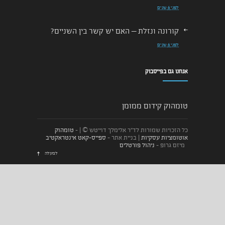
לפני 6 שנים
קורונה ונזלת – האם יש קשר בין השניים?
לפני 6 שנים
נזלת מימית – מה זה אומר על סוג הנזלת
אנחנו גם בפייסבוק
והבעיה
לפני 6 שנים
טומהוק קידום ממומן
נזלת כרונית – מה זו נזלת כרונית ולמי יש
כל הזכויות שמורות לד״ר אלימלך דוייטש © | -
טומהוק
אותה
אוטומציות עסקיות
| בניית אתר -
ספייס-קאט אינטראקטיב
מיזם גרופ -
ניהול פורטלים
לפני 6 שנים
למעלה