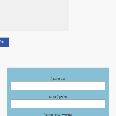
שם (חובה)
טלפון (חובה)
האימייל שלך: (חובה)