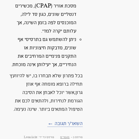
מסכת אוויר (CPAP), מכשירים
דנטליים שונים, כגון סד לילה,
המוכנסים לפה בזמן השינה, אך
עלותם יקרה למדי.
ניתן להשתמש גם בתרסיסי אף
שונים, מדבקות חיצוניות או
התקנים פנימיים המרחיבים את
הנחיריים, אך יעילותן אינה מוכחת.
בכל פתרון שלא תבחרו בו, יש להיוועץ
תחילה ברופא מומחה אף אוזן
גרון,אשר יוכל לאבחן את הסיבה
הגורמת לנחירות, ולהתאים לכם את
הטיפול המתאים ביותר. שינה נעימה.
השאר/י תגובה ←
פורסם ב -
מאמרים
פורסם על ידי
Leon licht